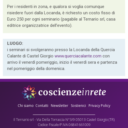
Per i residenti in zona, e qualora si voglia comunque
risiedere fuori dalla Locanda, è richiesto un costo fisso di
Euro 250 per ogni seminario (pagabile al Ternario srl, casa
editrice organizzatrice dell’evento).
LUOGO:
i seminari si svolgeranno presso la Locanda della Quercia
Calante di Castel Giorgio
www.querciacalante.com
con
arrivo il venerdì pomeriggio, inizio il venerdì sera e partenza
nel pomeriggio della domenica.
Chi siamo
Contatti
Newsletter
Sostienici
Privacy Policy
Il Ternario srl - Via Della Torraccia N°3/9 05013 Castel Giorgio (TR)
Codice Fiscale/P.IVA 06841661009